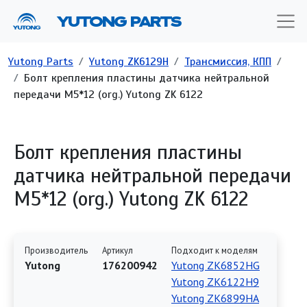
Перейти к основному содержанию
YUTONG PARTS
Строка навигации
Yutong Parts
Yutong ZK6129H
Трансмиссия, КПП
Болт крепления пластины датчика нейтральной
передачи М5*12 (org.) Yutong ZK 6122
Болт крепления пластины
датчика нейтральной передачи
М5*12 (org.) Yutong ZK 6122
Производитель
Артикул
Подходит к моделям
Yutong
176200942
Yutong ZK6852HG
Yutong ZK6122H9
Yutong ZK6899HA