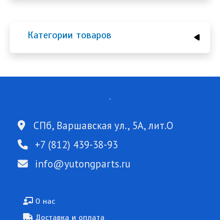
Категории товаров
СПб, Варшавская ул., 5А, лит.О
+7 (812) 439-38-93
info@yutongparts.ru
Подвал
О нас
Доставка и оплата