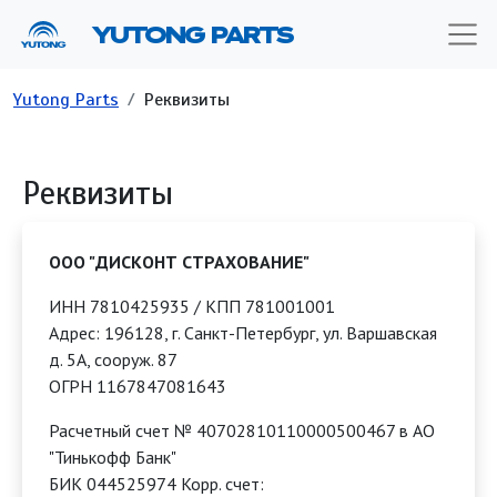
Перейти к основному содержанию
YUTONG PARTS
Строка навигации
Yutong Parts
Реквизиты
Реквизиты
ООО "ДИСКОНТ СТРАХОВАНИЕ"
ИНН 7810425935 / КПП 781001001
Адрес: 196128, г. Санкт-Петербург, ул. Варшавская
д. 5А, сооруж. 87
ОГРН 1167847081643
Расчетный счет № 40702810110000500467 в АО
"Тинькофф Банк"
БИК 044525974 Корр. счет: