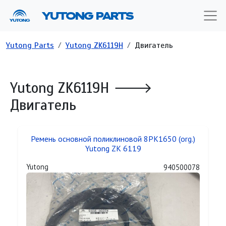
Перейти к основному содержанию
YUTONG PARTS
Строка навигации
Yutong Parts
Yutong ZK6119H
Двигатель
Yutong ZK6119H 🡒
Двигатель
Ремень основной поликлиновой 8PK1650 (org.)
Yutong ZK 6119
Yutong
940500078