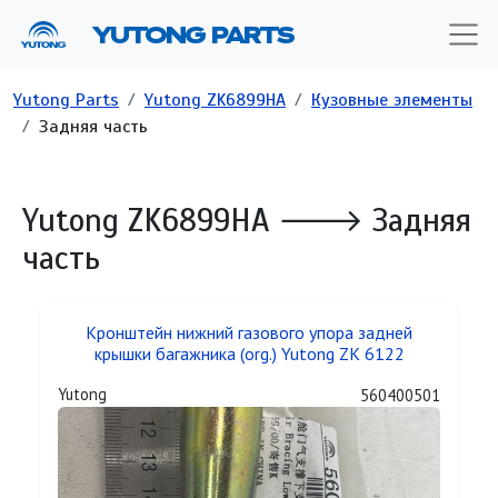
Перейти к основному содержанию
YUTONG PARTS
Строка навигации
Yutong Parts
Yutong ZK6899HA
Кузовные элементы
Задняя часть
Yutong ZK6899HA 🡒 Задняя
часть
Кронштейн нижний газового упора задней
крышки багажника (org.) Yutong ZK 6122
Yutong
560400501