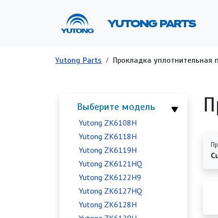
Перейти к основному содержанию
Ос
YUTONG PARTS
Строка навигации
Yutong Parts
Прокладка уплотнительная п
П
Выберите модель
Yutong ZK6108H
Yutong ZK6118H
Пр
Yutong ZK6119H
C
Yutong ZK6121HQ
Yutong ZK6122H9
Yutong ZK6127HQ
Yutong ZK6128H