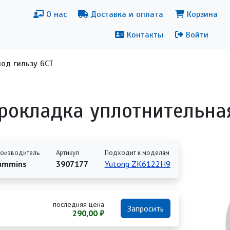
новная навигация
Меню уч
О нас
Доставка и оплата
Корзина
Контакты
Войти
од гильзу 6CT
рокладка уплотнительная
оизводитель
Артикул
Подходит к моделям
ummins
3907177
Yutong ZK6122H9
последняя цена
Запросить
290,00 ₽