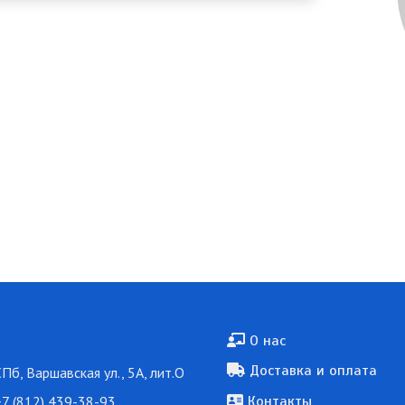
Подвал
О нас
Доставка и оплата
СПб, Варшавская ул., 5А, лит.О
7 (812) 439-38-93
Контакты