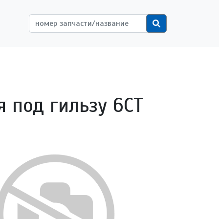
ётной записи пользователя
Поиск
 под гильзу 6CT