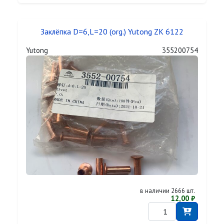
Заклёпка D=6,L=20 (org.) Yutong ZK 6122
Yutong
355200754
в наличии 2666 шт.
12,00 ₽