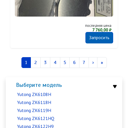
последняя цена
7 760,00 ₽
Запросить
Нумерация страниц
Страница
Страница
Страница
Страница
Страница
Страница
Страница
Следующая стра
Последняя с
1
2
3
4
5
6
7
›
»
Выберите модель
Yutong ZK6108H
Yutong ZK6118H
Yutong ZK6119H
Yutong ZK6121HQ
Yutong ZK6122H9