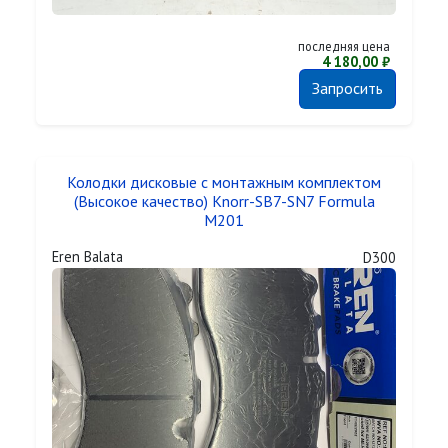
последняя цена
4 180,00 ₽
Запросить
Колодки дисковые с монтажным комплектом
(Высокое качество) Knorr-SB7-SN7 Formula
M201
Eren Balata
D300