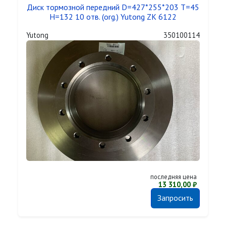
Диск тормозной передний D=427*255*203 T=45
H=132 10 отв. (org.) Yutong ZK 6122
Yutong
350100114
последняя цена
13 310,00 ₽
Запросить