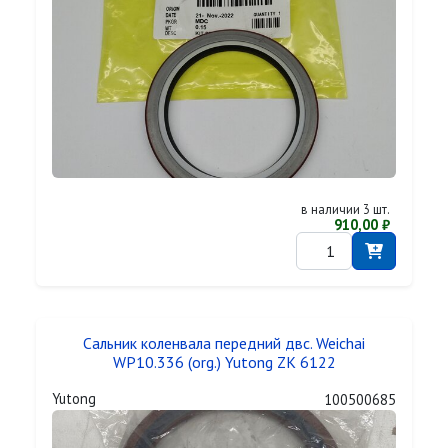
в наличии 3 шт.
910,00 ₽
Сальник коленвала передний двс. Weichai
WP10.336 (org.) Yutong ZK 6122
Yutong
100500685