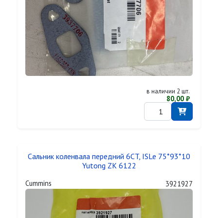
в наличии 2 шт.
80,00 ₽
Сальник коленвала передний 6CT, ISLe 75*93*10
Yutong ZK 6122
Cummins
3921927