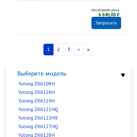
последняя цена
6 640,00 ₽
Запросить
Нумерация страниц
Страница
Страница
Страница
Следующая страница
Последняя страница
1
2
3
›
»
Выберите модель
Yutong ZK6108H
Yutong ZK6118H
Yutong ZK6119H
Yutong ZK6121HQ
Yutong ZK6122H9
Yutong ZK6127HQ
Yutong ZK6128H