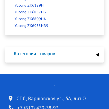
Yutong ZK6129H
Yutong ZK6852HG
Yutong ZK6899HA
Yutong ZK6938HB9
Категории товаров
СПб, Варшавская ул., 5А, лит.О
+7 (812) 439-38-93