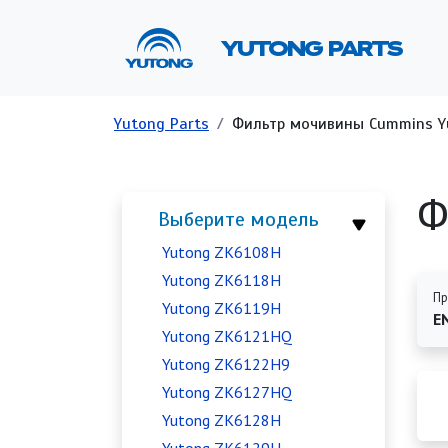
Перейти к основному содержанию
Ос
YUTONG PARTS
Строка навигации
Yutong Parts
Фильтр мочивины Cummins Y
Ф
Выберите модель
Yutong ZK6108H
Yutong ZK6118H
Пр
Yutong ZK6119H
E
Yutong ZK6121HQ
Yutong ZK6122H9
Yutong ZK6127HQ
Yutong ZK6128H