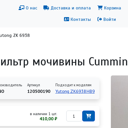
новная навигация
Меню уч
О нас
Доставка и оплата
Корзина
Контакты
Войти
utong ZK 6938
ильтр мочивины Cummins
оизводитель
Артикул
Подходит к моделям
NO
120500190
Yutong ZK6938HB9
в наличии 1 шт.
410,00 ₽