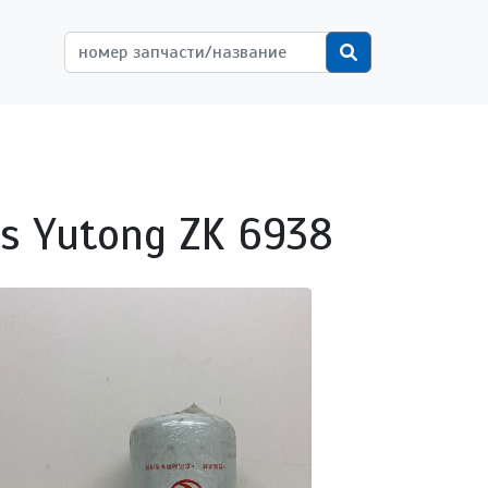
ётной записи пользователя
Поиск
 Yutong ZK 6938