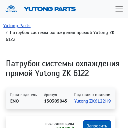
Перейти к основному содержанию
YUTONG PARTS
Строка навигации
Yutong Parts
Патрубок системы охлаждения прямой Yutong ZK
6122
Патрубок системы охлаждения
прямой Yutong ZK 6122
Производитель
Артикул
Подходит к моделям
ENO
130305045
Yutong ZK6122H9
последняя цена
Запросить