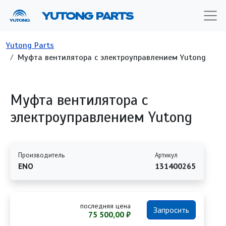
Перейти к основному содержанию
YUTONG PARTS
Строка навигации
Yutong Parts
Муфта вентилятора с электроуправлением Yutong
Муфта вентилятора с
электроуправлением Yutong
Производитель
Артикул
ENO
131400265
последняя цена
Запросить
75 500,00 ₽