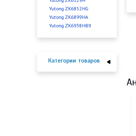
Yutong ZK6129H
Yutong ZK6852HG
Yutong ZK6899HA
Yutong ZK6938HB9
Категории товаров
А