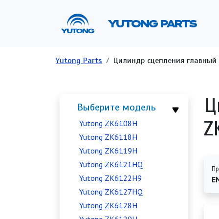
Перейти к основному содержанию
Ос
YUTONG PARTS
Строка навигации
Yutong Parts
Цилиндр сцепления главный 
Ц
Выберите модель
Z
Yutong ZK6108H
Yutong ZK6118H
Yutong ZK6119H
Yutong ZK6121HQ
Пр
Yutong ZK6122H9
E
Yutong ZK6127HQ
Yutong ZK6128H