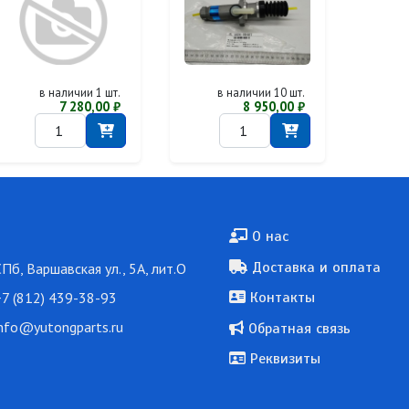
в наличии 1 шт.
в наличии 10 шт.
7 280,00 ₽
8 950,00 ₽
Подвал
О нас
Доставка и оплата
СПб, Варшавская ул., 5А, лит.О
7 (812) 439-38-93
Контакты
nfo@yutongparts.ru
Обратная связь
Реквизиты