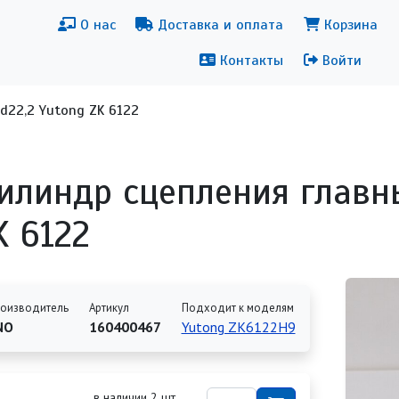
новная навигация
Меню уч
О нас
Доставка и оплата
Корзина
Контакты
Войти
d22,2 Yutong ZK 6122
илиндр сцепления главны
K 6122
оизводитель
Артикул
Подходит к моделям
NO
160400467
Yutong ZK6122H9
в наличии 2 шт.