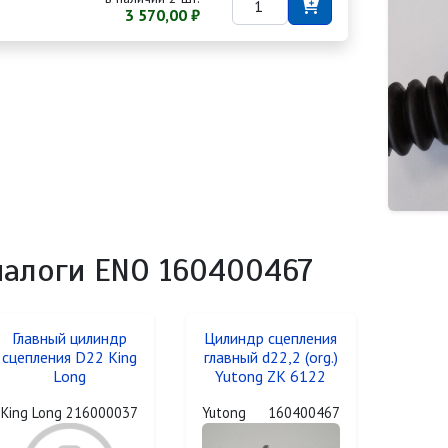
3 570,00 ₽
налоги ENO 160400467
Главный цилиндр
Цилиндр сцепления
сцепления D22 King
главный d22,2 (org.)
Long
Yutong ZK 6122
King Long
Yutong
216000037
160400467