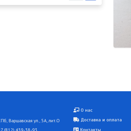
Подвал
О нас
Доставка и оплата
СПб, Варшавская ул., 5А, лит.О
7 (812) 439-38-93
Контакты