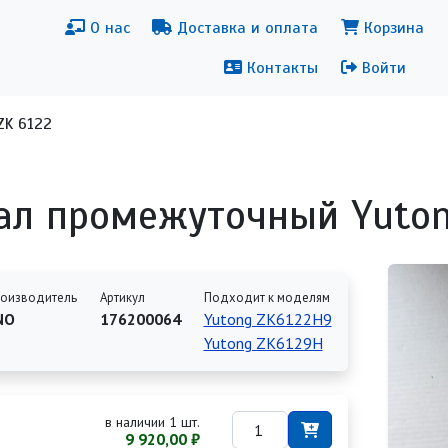
новная навигация
Меню уч
О нас
Доставка и оплата
Корзина
Контакты
Войти
ZK 6122
ал промежуточный Yuton
оизводитель
Артикул
Подходит к моделям
NO
176200064
Yutong ZK6122H9
Yutong ZK6129H
в наличии 1 шт.
9 920,00 ₽