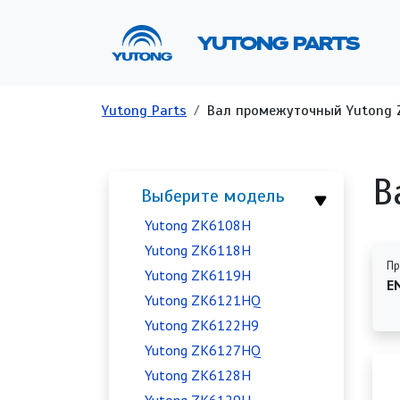
Перейти к основному содержанию
Ос
YUTONG PARTS
Строка навигации
Yutong Parts
Вал промежуточный Yutong 
В
Выберите модель
Yutong ZK6108H
Yutong ZK6118H
Пр
Yutong ZK6119H
E
Yutong ZK6121HQ
Yutong ZK6122H9
Yutong ZK6127HQ
Yutong ZK6128H