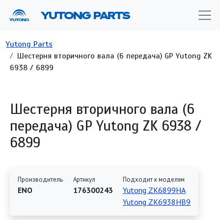
Перейти к основному содержанию
YUTONG PARTS
Строка навигации
Yutong Parts
Шестерня вторичного вала (6 передача) GP Yutong ZK
6938 / 6899
Шестерня вторичного вала (6
передача) GP Yutong ZK 6938 /
6899
Производитель
Артикул
Подходит к моделям
ENO
176300243
Yutong ZK6899HA
Yutong ZK6938HB9