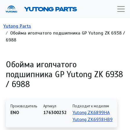
Перейти к основному содержанию
YUTONG PARTS
Строка навигации
Yutong Parts
Обойма иголчатого подшипника GP Yutong ZK 6938 /
6988
Обойма иголчатого
подшипника GP Yutong ZK 6938
/ 6988
Производитель
Артикул
Подходит к моделям
ENO
176300252
Yutong ZK6899HA
Yutong ZK6938HB9