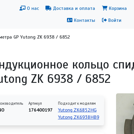
новная навигация
Меню уч
О нас
Доставка и оплата
Корзина
Контакты
Войти
етра GP Yutong ZK 6938 / 6852
ндукционное кольцо спи
utong ZK 6938 / 6852
оизводитель
Артикул
Подходит к моделям
NO
176400197
Yutong ZK6852HG
Yutong ZK6938HB9