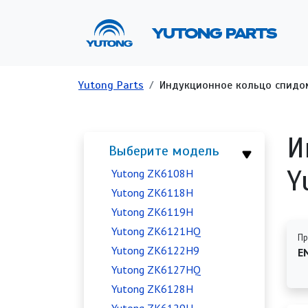
Перейти к основному содержанию
Ос
YUTONG PARTS
Строка навигации
Yutong Parts
Индукционное кольцо спидом
И
Выберите модель
Y
Yutong ZK6108H
Yutong ZK6118H
Yutong ZK6119H
Yutong ZK6121HQ
Пр
Yutong ZK6122H9
E
Yutong ZK6127HQ
Yutong ZK6128H