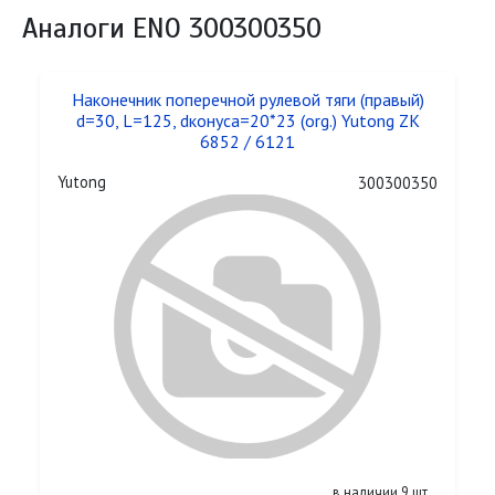
Аналоги ENO 300300350
Наконечник поперечной рулевой тяги (правый)
d=30, L=125, dконуса=20*23 (org.) Yutong ZK
6852 / 6121
Yutong
300300350
в наличии 9 шт.