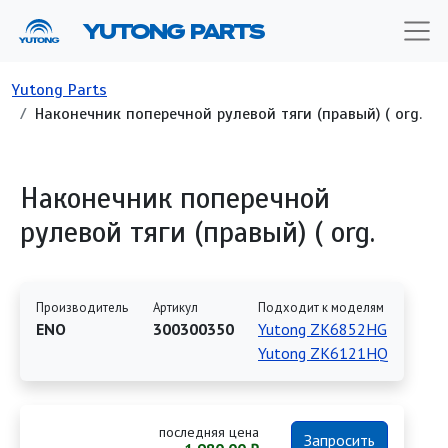
Перейти к основному содержанию
YUTONG PARTS
Строка навигации
Yutong Parts
Наконечник поперечной рулевой тяги (правый) ( org.
Наконечник поперечной
рулевой тяги (правый) ( org.
Производитель
Артикул
Подходит к моделям
ENO
300300350
Yutong ZK6852HG
Yutong ZK6121HQ
последняя цена
Запросить