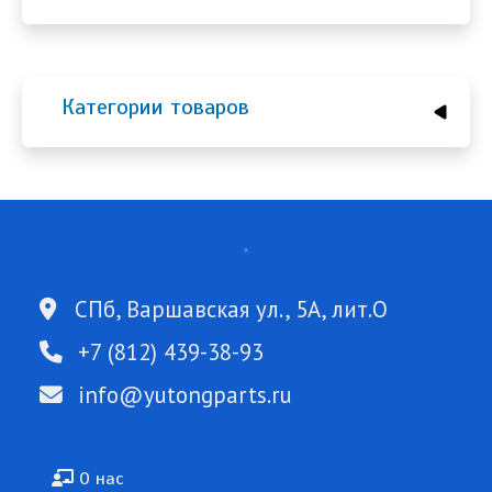
Категории товаров
СПб, Варшавская ул., 5А, лит.О
+7 (812) 439-38-93
info@yutongparts.ru
Подвал
О нас