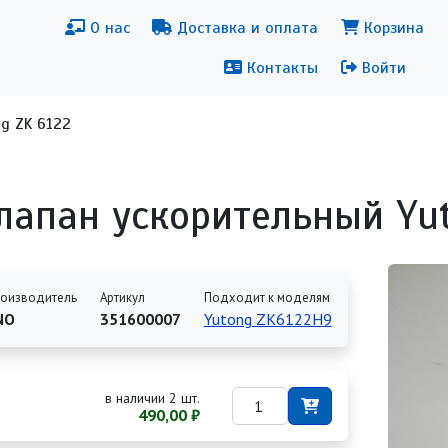
новная навигация
Меню уч
О нас
Доставка и оплата
Корзина
Контакты
Войти
g ZK 6122
лапан ускорительный Yut
оизводитель
Артикул
Подходит к моделям
NO
351600007
Yutong ZK6122H9
в наличии 2 шт.
490,00 ₽