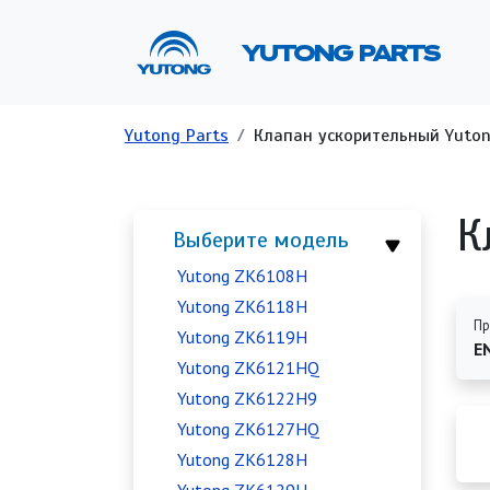
Перейти к основному содержанию
Ос
YUTONG PARTS
Строка навигации
Yutong Parts
Клапан ускорительный Yuton
К
Выберите модель
Yutong ZK6108H
Yutong ZK6118H
Пр
Yutong ZK6119H
E
Yutong ZK6121HQ
Yutong ZK6122H9
Yutong ZK6127HQ
Yutong ZK6128H