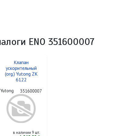
налоги ENO 351600007
Клапан
ускорительный
(org.) Yutong ZK
6122
Yutong
351600007
в наличии 9 шт.