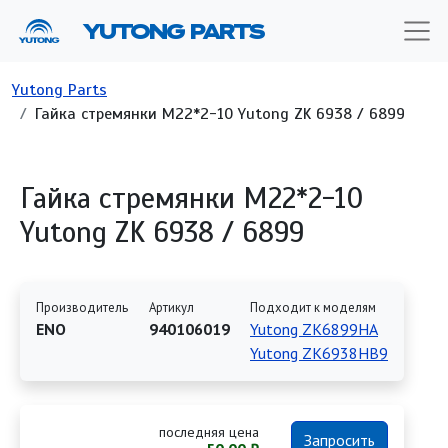
Перейти к основному содержанию
YUTONG PARTS
Строка навигации
Yutong Parts
Гайка стремянки M22*2-10 Yutong ZK 6938 / 6899
Гайка стремянки M22*2-10
Yutong ZK 6938 / 6899
Производитель
Артикул
Подходит к моделям
ENO
940106019
Yutong ZK6899HA
Yutong ZK6938HB9
последняя цена
Запросить