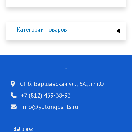
Категории товаров
СПб, Варшавская ул., 5А, лит.О
+7 (812) 439-38-93
info@yutongparts.ru
Подвал
О нас