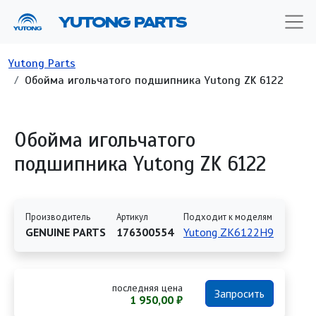
Перейти к основному содержанию
YUTONG PARTS
Строка навигации
Yutong Parts
Обойма игольчатого подшипника Yutong ZK 6122
Обойма игольчатого
подшипника Yutong ZK 6122
Производитель
Артикул
Подходит к моделям
GENUINE PARTS
176300554
Yutong ZK6122H9
последняя цена
Запросить
1 950,00 ₽