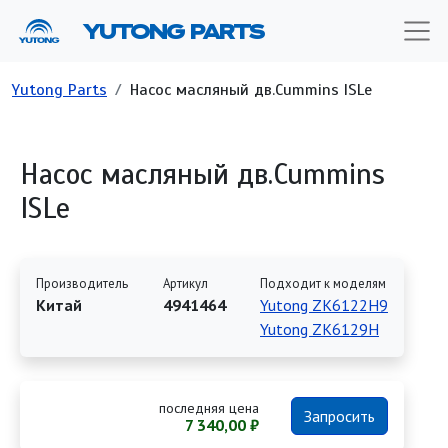
Перейти к основному содержанию
YUTONG PARTS
Строка навигации
Yutong Parts
Насос масляный дв.Cummins ISLe
Насос масляный дв.Cummins
ISLe
Производитель
Артикул
Подходит к моделям
Китай
4941464
Yutong ZK6122H9
Yutong ZK6129H
последняя цена
Запросить
7 340,00 ₽