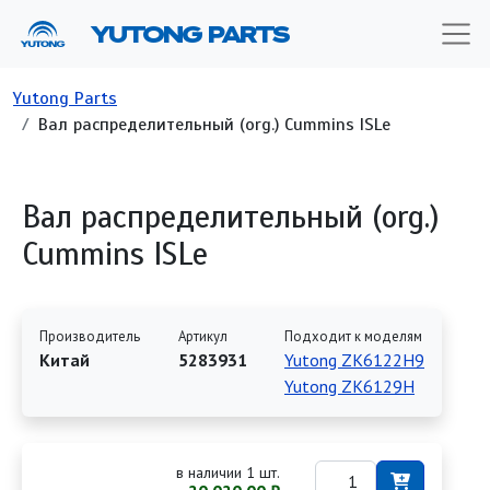
Перейти к основному содержанию
YUTONG PARTS
Строка навигации
Yutong Parts
Вал распределительный (org.) Cummins ISLe
Вал распределительный (org.)
Cummins ISLe
Производитель
Артикул
Подходит к моделям
Китай
5283931
Yutong ZK6122H9
Yutong ZK6129H
в наличии 1 шт.