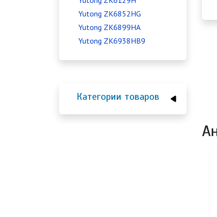
Yutong ZK6129H
Yutong ZK6852HG
Yutong ZK6899HA
Yutong ZK6938HB9
Категории товаров
А