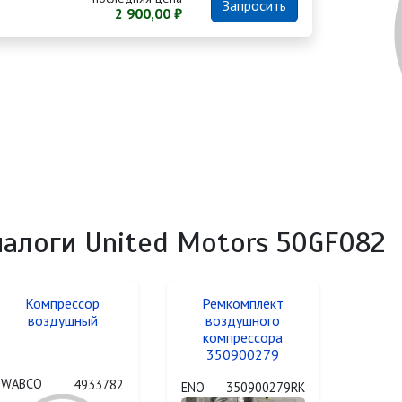
Запросить
2 900,00 ₽
налоги United Motors 50GF082
Компрессор
Ремкомплект
воздушный
воздушного
компрессора
350900279
WABCO
4933782
ENO
350900279RK