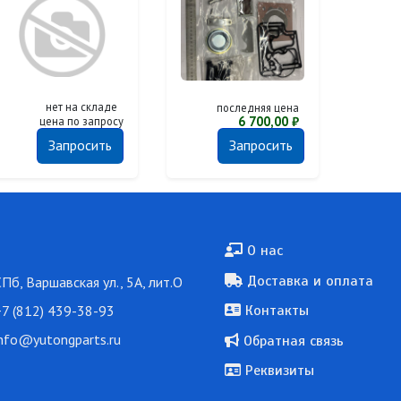
нет на складе
последняя цена
6 700,00 ₽
цена по запросу
Запросить
Запросить
Подвал
О нас
Доставка и оплата
СПб, Варшавская ул., 5А, лит.О
7 (812) 439-38-93
Контакты
nfo@yutongparts.ru
Обратная связь
Реквизиты