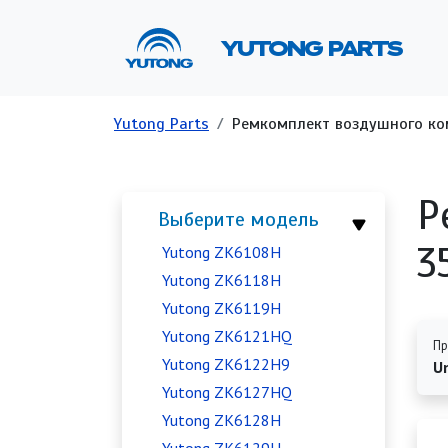
Перейти к основному содержанию
Ос
YUTONG PARTS
Строка навигации
Yutong Parts
Ремкомплект воздушного ко
Р
Выберите модель
3
Yutong ZK6108H
Yutong ZK6118H
Yutong ZK6119H
Yutong ZK6121HQ
Пр
Yutong ZK6122H9
U
Yutong ZK6127HQ
Yutong ZK6128H