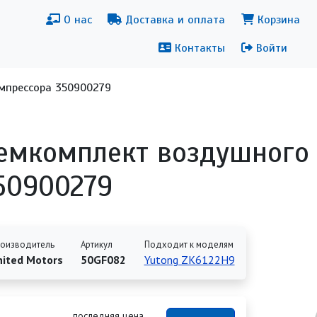
новная навигация
Меню уч
О нас
Доставка и оплата
Корзина
Контакты
Войти
мпрессора 350900279
емкомплект воздушного
50900279
оизводитель
Артикул
Подходит к моделям
nited Motors
50GF082
Yutong ZK6122H9
последняя цена