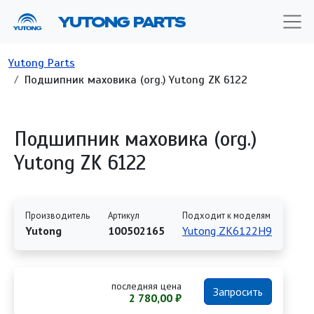
Перейти к основному содержанию
YUTONG PARTS
Строка навигации
Yutong Parts
Подшипник маховика (org.) Yutong ZK 6122
Подшипник маховика (org.)
Yutong ZK 6122
Производитель
Артикул
Подходит к моделям
Yutong
100502165
Yutong ZK6122H9
последняя цена
Запросить
2 780,00 ₽