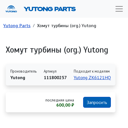
Перейти к основному содержанию
YUTONG PARTS
Строка навигации
Yutong Parts
Хомут турбины (org.) Yutong
Хомут турбины (org.) Yutong
Производитель
Артикул
Подходит к моделям
Yutong
111800257
Yutong ZK6121HQ
последняя цена
Запросить
600,00 ₽