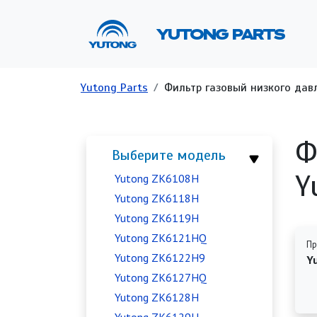
Перейти к основному содержанию
Ос
YUTONG PARTS
Строка навигации
Yutong Parts
Фильтр газовый низкого давл
Ф
Выберите модель
Y
Yutong ZK6108H
Yutong ZK6118H
Yutong ZK6119H
Yutong ZK6121HQ
Пр
Yutong ZK6122H9
Y
Yutong ZK6127HQ
Yutong ZK6128H