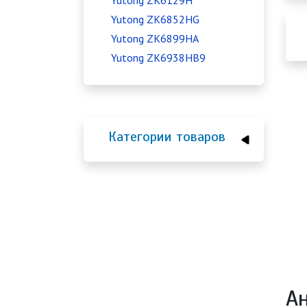
Yutong ZK6129H
Yutong ZK6852HG
Yutong ZK6899HA
Yutong ZK6938HB9
Категории товаров
А