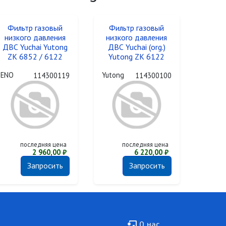
Фильтр газовый
Фильтр газовый
низкого давления
низкого давления
ДВС Yuchai Yutong
ДВС Yuchai (org.)
ZK 6852 / 6122
Yutong ZK 6122
ENO
Yutong
114300119
114300100
последняя цена
последняя цена
2 960,00 ₽
6 220,00 ₽
Запросить
Запросить
Подвал
О нас