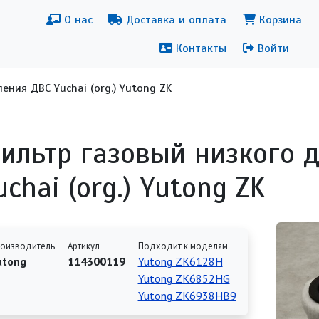
новная навигация
Меню уч
О нас
Доставка и оплата
Корзина
Контакты
Войти
ения ДВС Yuchai (org.) Yutong ZK
ильтр газовый низкого 
uchai (org.) Yutong ZK
оизводитель
Артикул
Подходит к моделям
utong
114300119
Yutong ZK6128H
Yutong ZK6852HG
Yutong ZK6938HB9