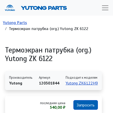
Перейти к основному содержанию
YUTONG PARTS
Строка навигации
Yutong Parts
Термоэкран патрубка (org.) Yutong ZK 6122
Термоэкран патрубка (org.)
Yutong ZK 6122
Производитель
Артикул
Подходит к моделям
Yutong
120301844
Yutong ZK6122H9
последняя цена
Запросить
540,00 ₽