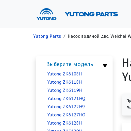
Перейти к основному содержанию
Ос
YUTONG PARTS
Строка навигации
Yutong Parts
Насос водяной двс. Weichai W
Н
Выберите модель
Y
Yutong ZK6108H
Yutong ZK6118H
Yutong ZK6119H
Yutong ZK6121HQ
Пр
Yutong ZK6122H9
Y
Yutong ZK6127HQ
Yutong ZK6128H