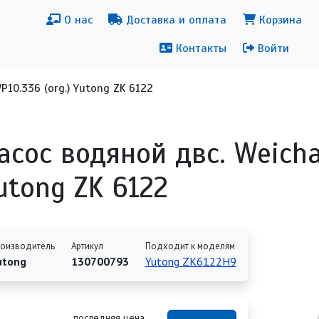
новная навигация
Меню уч
О нас
Доставка и оплата
Корзина
Контакты
Войти
P10.336 (org.) Yutong ZK 6122
асос водяной двс. Weichai
utong ZK 6122
оизводитель
Артикул
Подходит к моделям
utong
130700793
Yutong ZK6122H9
последняя цена