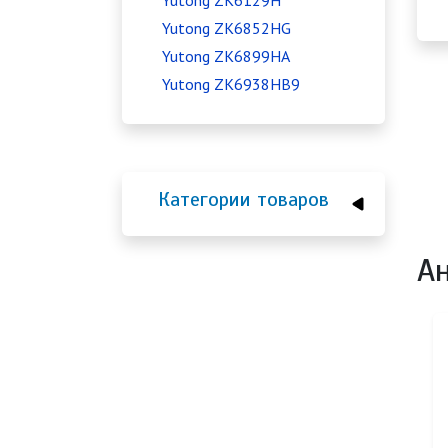
Yutong ZK6129H
Yutong ZK6852HG
Yutong ZK6899HA
Yutong ZK6938HB9
Категории товаров
А