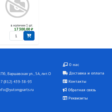
в наличии 1 шт.
17 300,00 ₽
Подвал
О нас
Доставка и оплата
СПб, Варшавская ул., 5А, лит.О
7 (812) 439-38-93
Контакты
nfo@yutongparts.ru
Обратная связь
Реквизиты