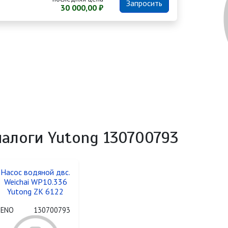
Запросить
30 000,00 ₽
налоги Yutong 130700793
Насос водяной двс.
Weichai WP10.336
Yutong ZK 6122
ENO
130700793