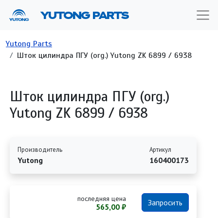
Перейти к основному содержанию
YUTONG PARTS
Строка навигации
Yutong Parts
Шток цилиндра ПГУ (org.) Yutong ZK 6899 / 6938
Шток цилиндра ПГУ (org.)
Yutong ZK 6899 / 6938
Производитель
Артикул
Yutong
160400173
последняя цена
Запросить
565,00 ₽