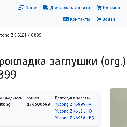
новная навигация
Меню уч
О нас
Доставка и оплата
Корзина
Контакты
Войти
tong ZK 6121 / 6899
рокладка заглушки (org.)
899
оизводитель
Артикул
Подходит к моделям
utong
176500369
Yutong ZK6899HA
Yutong ZK6121HQ
Yutong ZK6938HB9