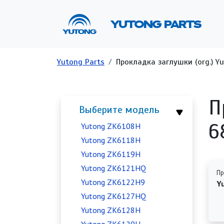
Перейти к основному содержанию
Ос
YUTONG PARTS
Строка навигации
Yutong Parts
Прокладка заглушки (org.) Yu
П
Выберите модель
6
Yutong ZK6108H
Yutong ZK6118H
Yutong ZK6119H
Yutong ZK6121HQ
Пр
Yutong ZK6122H9
Y
Yutong ZK6127HQ
Yutong ZK6128H