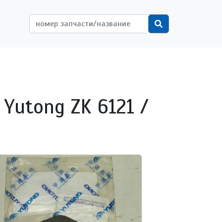
ётной записи пользователя
Поиск
 Yutong ZK 6121 /