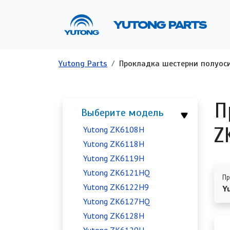
Перейти к основному содержанию
Ос
YUTONG PARTS
Строка навигации
Yutong Parts
Прокладка шестерни полуоси 
П
Выберите модель
Z
Yutong ZK6108H
Yutong ZK6118H
Yutong ZK6119H
Yutong ZK6121HQ
Пр
Yutong ZK6122H9
Y
Yutong ZK6127HQ
Yutong ZK6128H