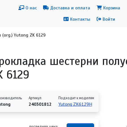
новная навигация
Меню уч
О нас
Доставка и оплата
Корзина
Контакты
Войти
(org.) Yutong ZK 6129
рокладка шестерни полуо
K 6129
оизводитель
Артикул
Подходит к моделям
utong
240301812
Yutong ZK6129H
последняя цена