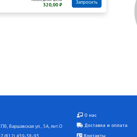
Запросить
320,00 ₽
Подвал
О нас
Доставка и оплата
СПб, Варшавская ул., 5А, лит.О
7 (812) 439-38-93
Контакты