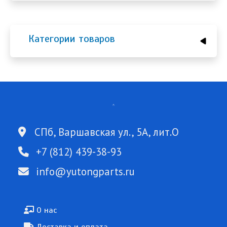
Категории товаров
СПб, Варшавская ул., 5А, лит.О
+7 (812) 439-38-93
info@yutongparts.ru
Подвал
О нас