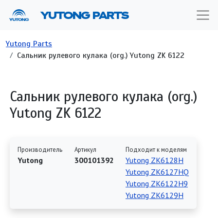
Перейти к основному содержанию
YUTONG PARTS
Строка навигации
Yutong Parts
Сальник рулевого кулака (org.) Yutong ZK 6122
Сальник рулевого кулака (org.)
Yutong ZK 6122
Производитель
Артикул
Подходит к моделям
Yutong
300101392
Yutong ZK6128H
Yutong ZK6127HQ
Yutong ZK6122H9
Yutong ZK6129H