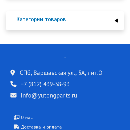
Категории товаров
СПб, Варшавская ул., 5А, лит.О
+7 (812) 439-38-93
info@yutongparts.ru
Подвал
О нас
Доставка и оплата