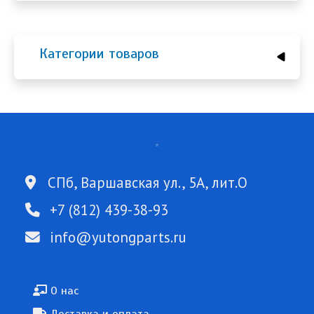
Категории товаров
СПб, Варшавская ул., 5А, лит.О
+7 (812) 439-38-93
info@yutongparts.ru
Подвал
О нас