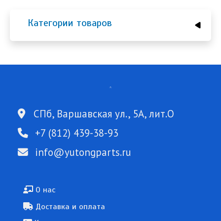
Категории товаров
СПб, Варшавская ул., 5А, лит.О
+7 (812) 439-38-93
info@yutongparts.ru
Подвал
О нас
Доставка и оплата