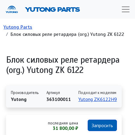
Перейти к основному содержанию
YUTONG PARTS
Строка навигации
Yutong Parts
Блок силовых реле ретардера (org.) Yutong ZK 6122
Блок силовых реле ретардера
(org.) Yutong ZK 6122
Производитель
Артикул
Подходит к моделям
Yutong
363100011
Yutong ZK6122H9
последняя цена
Запросить
31 800,00 ₽