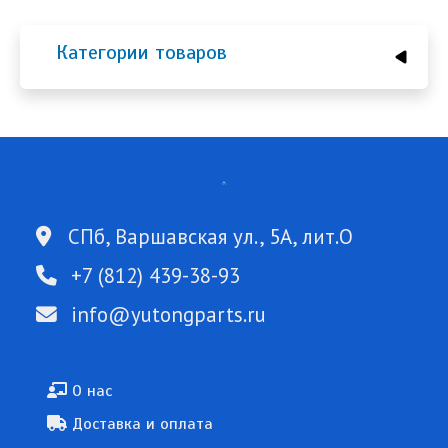
Категории товаров
СПб, Варшавская ул., 5А, лит.О
+7 (812) 439-38-93
info@yutongparts.ru
Подвал
О нас
Доставка и оплата