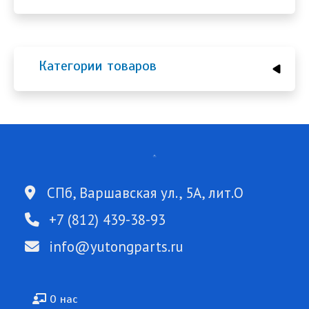
Категории товаров
СПб, Варшавская ул., 5А, лит.О
+7 (812) 439-38-93
info@yutongparts.ru
Подвал
О нас