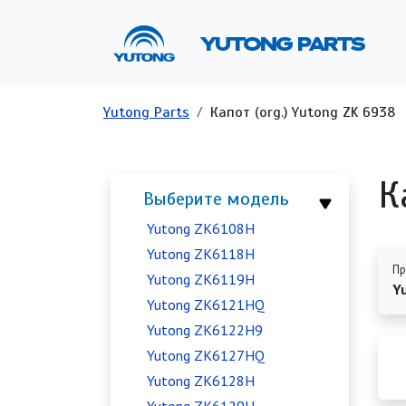
Перейти к основному содержанию
Ос
YUTONG PARTS
Строка навигации
Yutong Parts
Капот (org.) Yutong ZK 6938
К
Выберите модель
Yutong ZK6108H
Yutong ZK6118H
Пр
Yutong ZK6119H
Y
Yutong ZK6121HQ
Yutong ZK6122H9
Yutong ZK6127HQ
Yutong ZK6128H