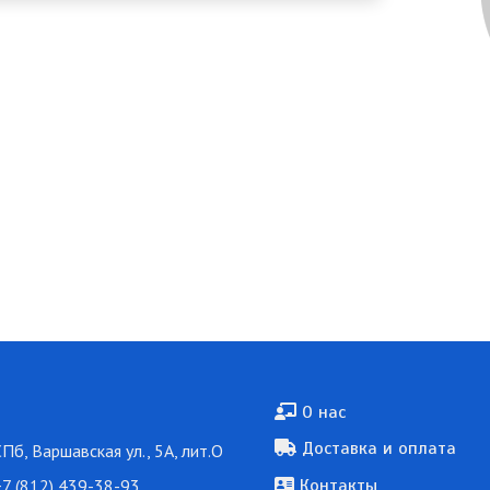
Подвал
О нас
Доставка и оплата
СПб, Варшавская ул., 5А, лит.О
7 (812) 439-38-93
Контакты