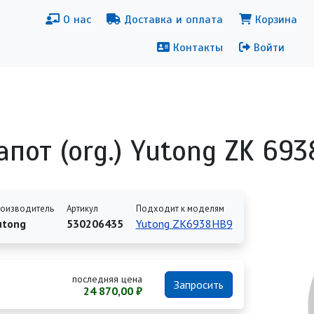
новная навигация
Меню уч
О нас
Доставка и оплата
Корзина
Контакты
Войти
апот (org.) Yutong ZK 693
оизводитель
Артикул
Подходит к моделям
utong
530206435
Yutong ZK6938HB9
последняя цена
Запросить
24 870,00 ₽