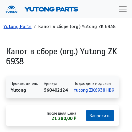
Перейти к основному содержанию
YUTONG PARTS
Строка навигации
Yutong Parts
Капот в сборе (org.) Yutong ZK 6938
Капот в сборе (org.) Yutong ZK
6938
Производитель
Артикул
Подходит к моделям
Yutong
560402124
Yutong ZK6938HB9
последняя цена
Запросить
21 280,00 ₽