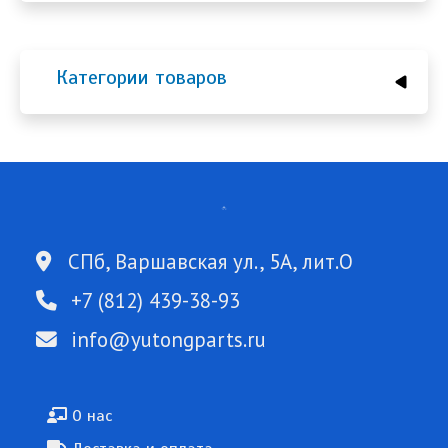
Категории товаров
СПб, Варшавская ул., 5А, лит.О
+7 (812) 439-38-93
info@yutongparts.ru
Подвал
О нас