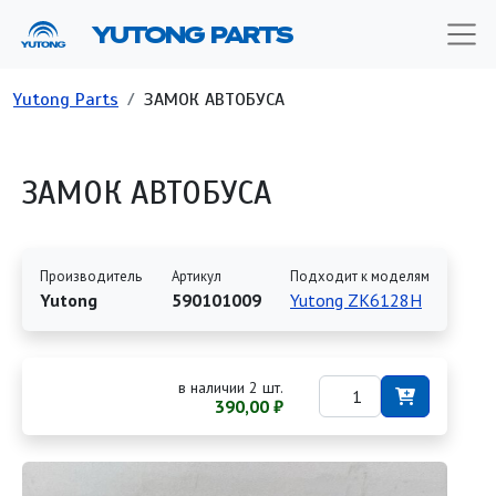
Перейти к основному содержанию
YUTONG PARTS
Строка навигации
Yutong Parts
ЗАМОК АВТОБУСА
ЗАМОК АВТОБУСА
Производитель
Артикул
Подходит к моделям
Yutong
590101009
Yutong ZK6128H
в наличии 2 шт.
390,00 ₽