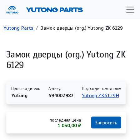
Перейти к основному содержанию
YUTONG PARTS
Строка навигации
Yutong Parts
Замок дверцы (org.) Yutong ZK 6129
Замок дверцы (org.) Yutong ZK
6129
Производитель
Артикул
Подходит к моделям
Yutong
594002982
Yutong ZK6129H
последняя цена
Запросить
1 030,00 ₽