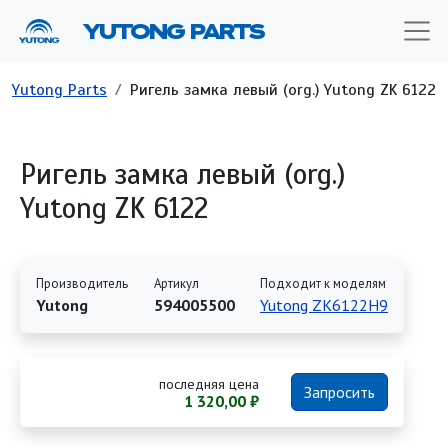
Перейти к основному содержанию
YUTONG PARTS
Строка навигации
Yutong Parts
Ригель замка левый (org.) Yutong ZK 6122
Ригель замка левый (org.)
Yutong ZK 6122
Производитель
Артикул
Подходит к моделям
Yutong
594005500
Yutong ZK6122H9
последняя цена
Запросить
1 320,00 ₽