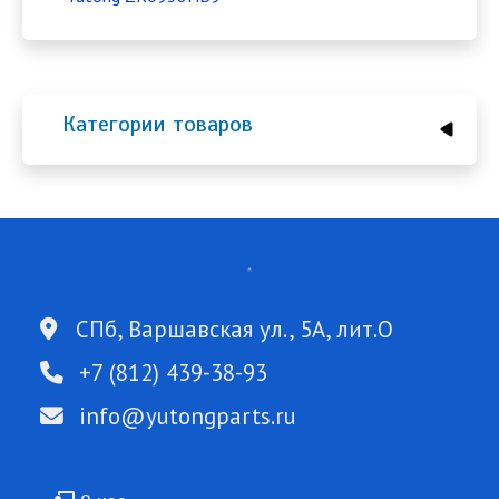
Категории товаров
СПб, Варшавская ул., 5А, лит.О
+7 (812) 439-38-93
info@yutongparts.ru
Подвал