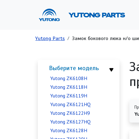
Перейти к основному содержанию
Ос
YUTONG PARTS
Строка навигации
Yutong Parts
Замок бокового люка н/о шир
З
Выберите модель
п
Yutong ZK6108H
Yutong ZK6118H
Yutong ZK6119H
Yutong ZK6121HQ
Пр
Yutong ZK6122H9
Y
Yutong ZK6127HQ
Yutong ZK6128H