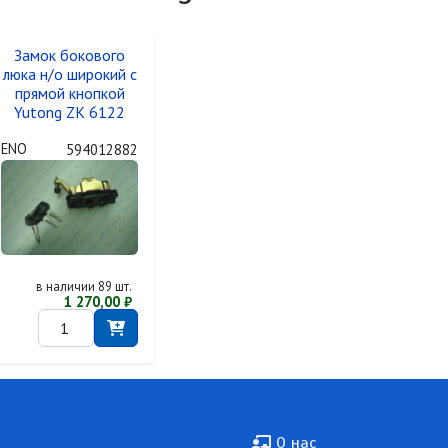
Замок бокового
люка н/о широкий с
прямой кнопкой
Yutong ZK 6122
ENO
594012882
в наличии 89 шт.
1 270,00 ₽
Подвал
О нас