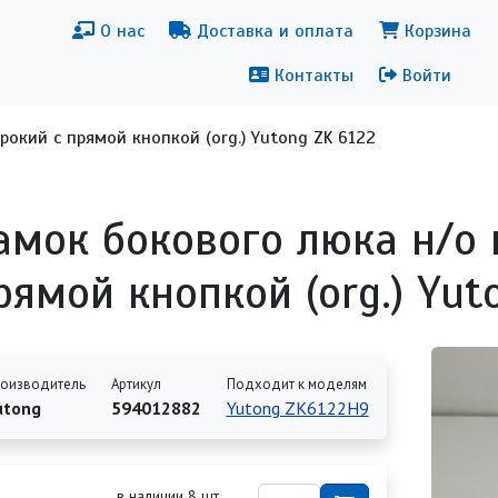
новная навигация
Меню уч
О нас
Доставка и оплата
Корзина
Контакты
Войти
окий с прямой кнопкой (org.) Yutong ZK 6122
амок бокового люка н/о
рямой кнопкой (org.) Yut
оизводитель
Артикул
Подходит к моделям
utong
594012882
Yutong ZK6122H9
в наличии 8 шт.