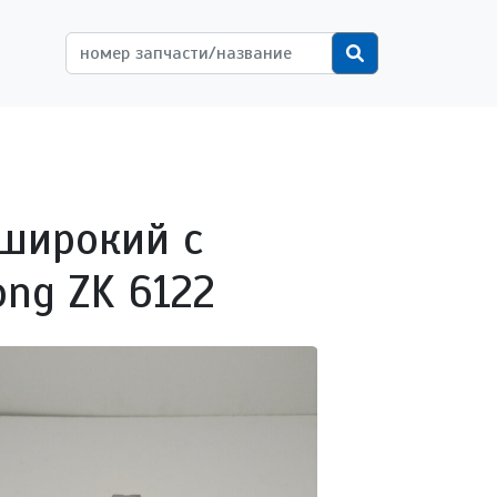
ётной записи пользователя
Поиск
 широкий с
ong ZK 6122