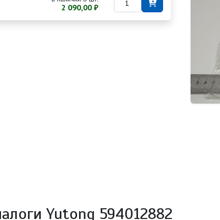
2 090,00 ₽
налоги Yutong 594012882