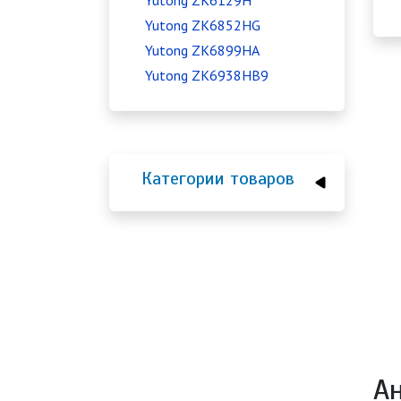
Yutong ZK6129H
Yutong ZK6852HG
Yutong ZK6899HA
Yutong ZK6938HB9
Категории товаров
А