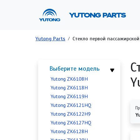
Перейти к основному содержанию
Ос
YUTONG PARTS
Строка навигации
Yutong Parts
Стекло первой пассажирской 
С
Выберите модель
Y
Yutong ZK6108H
Yutong ZK6118H
Yutong ZK6119H
Yutong ZK6121HQ
Пр
Yutong ZK6122H9
Y
Yutong ZK6127HQ
Yutong ZK6128H