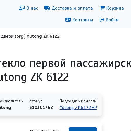
новная навигация
Меню уч
О нас
Доставка и оплата
Корзина
Контакты
Войти
двери (org.) Yutong ZK 6122
текло первой пассажирско
utong ZK 6122
оизводитель
Артикул
Подходит к моделям
utong
610301768
Yutong ZK6122H9
последняя цена