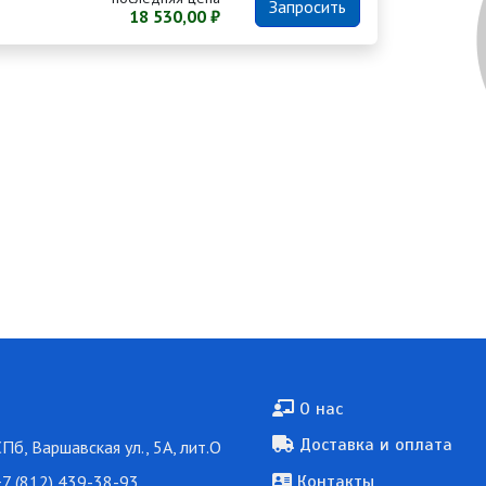
Запросить
18 530,00 ₽
Подвал
О нас
Доставка и оплата
СПб, Варшавская ул., 5А, лит.О
7 (812) 439-38-93
Контакты