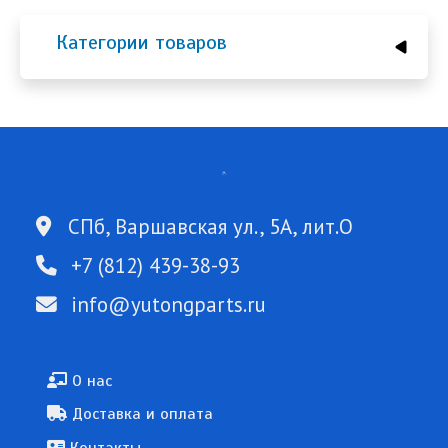
Категории товаров
СПб, Варшавская ул., 5А, лит.О
+7 (812) 439-38-93
info@yutongparts.ru
Подвал
О нас
Доставка и оплата