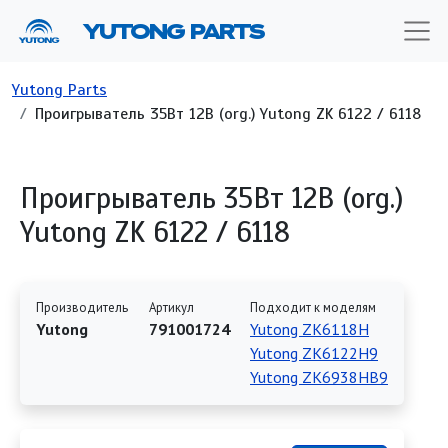
Перейти к основному содержанию
YUTONG PARTS
Строка навигации
Yutong Parts
Проигрыватель 35Вт 12В (org.) Yutong ZK 6122 / 6118
Проигрыватель 35Вт 12В (org.)
Yutong ZK 6122 / 6118
Производитель
Артикул
Подходит к моделям
Yutong
791001724
Yutong ZK6118H
Yutong ZK6122H9
Yutong ZK6938HB9