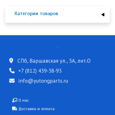
Категории товаров
СПб, Варшавская ул., 5А, лит.О
+7 (812) 439-38-93
info@yutongparts.ru
Подвал
О нас
Доставка и оплата