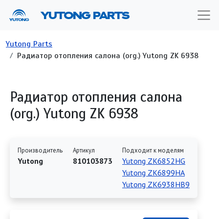
Перейти к основному содержанию
YUTONG PARTS
Строка навигации
Yutong Parts
Радиатор отопления салона (org.) Yutong ZK 6938
Радиатор отопления салона
(org.) Yutong ZK 6938
Производитель
Артикул
Подходит к моделям
Yutong
810103873
Yutong ZK6852HG
Yutong ZK6899HA
Yutong ZK6938HB9