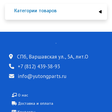
Категории товаров
СПб, Варшавская ул., 5А, лит.О
+7 (812) 439-38-93
info@yutongparts.ru
Подвал
О нас
Доставка и оплата