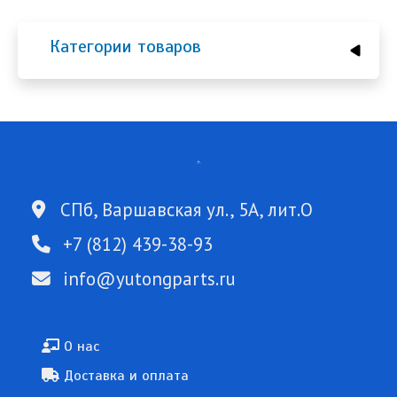
Категории товаров
СПб, Варшавская ул., 5А, лит.О
+7 (812) 439-38-93
info@yutongparts.ru
Подвал
О нас
Доставка и оплата