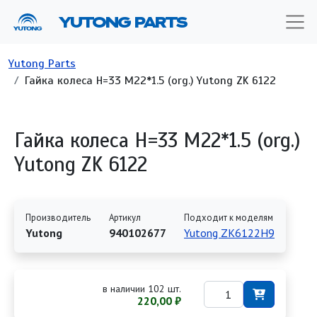
Перейти к основному содержанию
YUTONG PARTS
Строка навигации
Yutong Parts
Гайка колеса H=33 M22*1.5 (org.) Yutong ZK 6122
Гайка колеса H=33 M22*1.5 (org.)
Yutong ZK 6122
Производитель
Артикул
Подходит к моделям
Yutong
940102677
Yutong ZK6122H9
в наличии 102 шт.
220,00 ₽