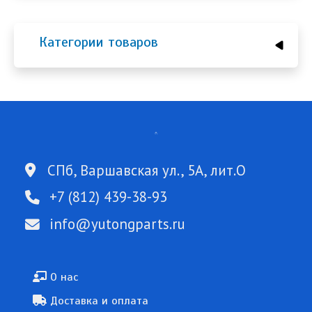
Категории товаров
СПб, Варшавская ул., 5А, лит.О
+7 (812) 439-38-93
info@yutongparts.ru
Подвал
О нас
Доставка и оплата